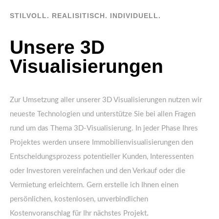
STILVOLL. REALISITISCH. INDIVIDUELL.
Unsere 3D
Visualisierungen
Zur Umsetzung aller unserer 3D Visualisierungen nutzen wir
neueste Technologien und unterstütze Sie bei allen Fragen
rund um das Thema 3D-Visualisierung. In jeder Phase Ihres
Projektes werden unsere Immobilienvisualisierungen
den
Entscheidungsprozess potentieller Kunden, Interessenten
oder Investoren vereinfachen und den Verkauf oder die
Vermietung erleichtern. Gern erstelle ich Ihnen einen
persönlichen, kostenlosen, unverbindlichen
.
Kostenvoranschlag für Ihr nächstes Projekt